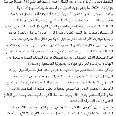
النظيفة، وتعزيز مكانة الإمارة في هذا القطاع الحيوي لا سيما أنها تضم 1549 منشأة صناعية
بنهاية عام 2024، بما يدعم جهود التحوُّل نحو الاستدامة ويواكب توجهات الدولة.
وأكدت سارة شو، المدير التنفيذي لـ “مجرى”، أن هذه الشراكات الجديدة تمثل خطوة نوعية
نحو تعزيز التنمية المستدامة وتفعيل الأثر المجتمعي من خلال التعاون بين مختلف
القطاعات العام والخاص والأكاديمي والمجتمع المدني، الذي يمثل المحرك الأساسي لتحقيق
أثر مستدام وملموس على المدى الطويل، مشيرة إلى أن “مجرى” يواصل ريادته في توحيد
وتوسيع مبادرات الأثر المستدام على مستوى الدولة من خلال منظومة رقمية متكاملة.
وأطلق “مجرى” خلال مشاركته في المعرض، بالتعاون مع شركة “نيول”، منصة رقمية لإدارة
الشبكات والذكاء الاصطناعي، حيث جرى توقيع مذكرة تفاهم بين الجانبين، تهدف إلى توسيع
نطاق استخدام الذكاء الاصطناعي ودراسة تطبيقاته في بناء الشبكات المهنية والتوفيق بين
الجهات والشركات والأفراد في مجالات المسؤولية المجتمعية والاستدامة.
وتمكّن المنصة المستخدمين من بناء شبكة تفاعلية واسعة تعمل كجسر لتحويل الروابط
المهنية إلى شراكات مثمرة وفرص حقيقية للنمو والتطوير، بما يسهم في تسريع تنفيذ
المشاريع بكفاءة عالية، وتعزيز معدلات التعاون بين القطاعين الحكومي والخاص والقطاع
الأكاديمي والمجتمع المدني، كما تساهم المنصة في تطوير منظومة رقمية متكاملة تعزز
تدفق الأثر المستدام، وتفتح آفاقاً جديدة للنمو أمام الأفراد والمؤسسات، وترسخ دور القطاع
الخاص في دعم المبادرات المجتمعية.
كما منح “مجرى” أكثر من 100 شركة مشاركة في “تحدي الأثر المستدام 2025” فرصة
استثنائية للمشاركة في فعاليات “جيتكس غلوبال 2025”، مما أتاح لها الاطلاع على أحدث