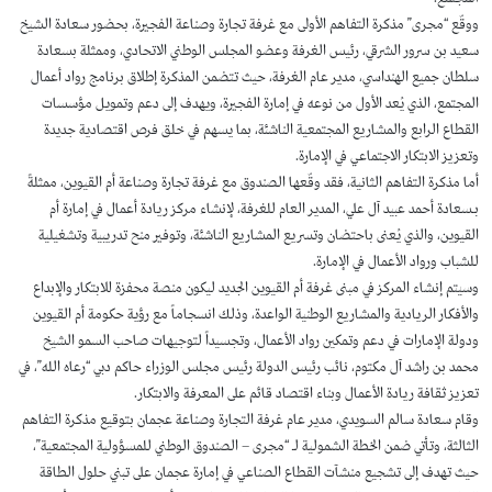
ووقّع “مجرى” مذكرة التفاهم الأولى مع غرفة تجارة وصناعة الفجيرة، بحضور سعادة الشيخ
سعيد بن سرور الشرقي، رئيس الغرفة وعضو المجلس الوطني الاتحادي، وممثلة بسعادة
سلطان جميع الهنداسي، مدير عام الغرفة، حيث تتضمن المذكرة إطلاق برنامج رواد أعمال
المجتمع، الذي يُعد الأول من نوعه في إمارة الفجيرة، ويهدف إلى دعم وتمويل مؤسسات
القطاع الرابع والمشاريع المجتمعية الناشئة، بما يسهم في خلق فرص اقتصادية جديدة
وتعزيز الابتكار الاجتماعي في الإمارة.
أما مذكرة التفاهم الثانية، فقد وقّعها الصندوق مع غرفة تجارة وصناعة أم القيوين، ممثلةً
بـسعادة أحمد عبيد آل علي، المدير العام للغرفة، لإنشاء مركز ريادة أعمال في إمارة أم
القيوين، والذي يُعنى باحتضان وتسريع المشاريع الناشئة، وتوفير منح تدريبية وتشغيلية
للشباب ورواد الأعمال في الإمارة.
وسيتم إنشاء المركز في مبنى غرفة أم القيوين الجديد ليكون منصة محفزة للابتكار والإبداع
والأفكار الريادية والمشاريع الوطنية الواعدة، وذلك انسجاماً مع رؤية حكومة أم القيوين
ودولة الإمارات في دعم وتمكين رواد الأعمال، وتجسيداً لتوجيهات صاحب السمو الشيخ
محمد بن راشد آل مكتوم، نائب رئيس الدولة رئيس مجلس الوزراء حاكم دبي “رعاه الله”، في
تعزيز ثقافة ريادة الأعمال وبناء اقتصاد قائم على المعرفة والابتكار.
وقام سعادة سالم السويدي، مدير عام غرفة التجارة وصناعة عجمان بتوقيع مذكرة التفاهم
الثالثة، وتأتي ضمن الخطة الشمولية لـ “مجرى – الصندوق الوطني للمسؤولية المجتمعية”،
حيث تهدف إلى تشجيع منشآت القطاع الصناعي في إمارة عجمان على تبني حلول الطاقة