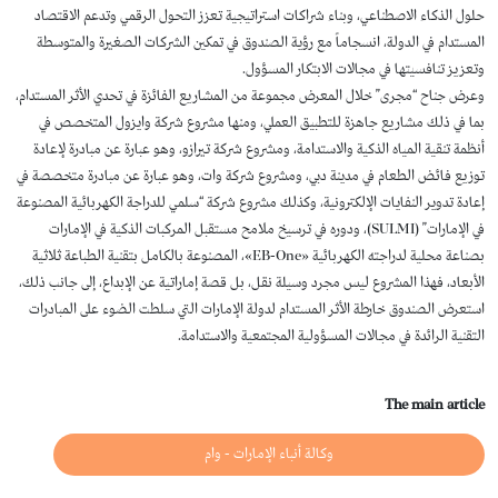
حلول الذكاء الاصطناعي، وبناء شراكات استراتيجية تعزز التحول الرقمي وتدعم الاقتصاد
المستدام في الدولة، انسجاماً مع رؤية الصندوق في تمكين الشركات الصغيرة والمتوسطة
وتعزيز تنافسيتها في مجالات الابتكار المسؤول.
وعرض جناح “مجرى” خلال المعرض مجموعة من المشاريع الفائزة في تحدي الأثر المستدام،
بما في ذلك مشاريع جاهزة للتطبيق العملي، ومنها مشروع شركة وايزول المتخصص في
أنظمة تنقية المياه الذكية والاستدامة، ومشروع شركة تيرازو، وهو عبارة عن مبادرة لإعادة
توزيع فائض الطعام في مدينة دبي، ومشروع شركة وات، وهو عبارة عن مبادرة متخصصة في
إعادة تدوير النفايات الإلكترونية، وكذلك مشروع شركة “سلمي للدراجة الكهربائية المصنوعة
في الإمارات” (SULMI)، ودوره في ترسيخ ملامح مستقبل المركبات الذكية في الإمارات
بصناعة محلية لدراجته الكهربائية «EB-One»، المصنوعة بالكامل بتقنية الطباعة ثلاثية
الأبعاد، فهذا المشروع ليس مجرد وسيلة نقل، بل قصة إماراتية عن الإبداع، إلى جانب ذلك،
استعرض الصندوق خارطة الأثر المستدام لدولة الإمارات التي سلطت الضوء على المبادرات
التقنية الرائدة في مجالات المسؤولية المجتمعية والاستدامة.
The main article
وكالة أنباء الإمارات - وام