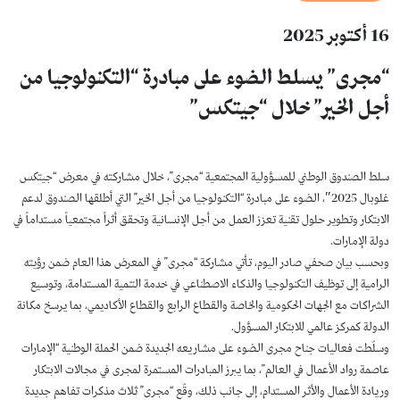
16 أكتوبر 2025
“مجرى” يسلط الضوء على مبادرة “التكنولوجيا من
أجل الخير” خلال “جيتكس”
سلط الصندوق الوطني للمسؤولية المجتمعية “مجرى”، خلال مشاركته في معرض “جيتكس
غلوبال 2025″، الضوء على مبادرة “التكنولوجيا من أجل الخير” التي أطلقها الصندوق لدعم
الابتكار وتطوير حلول تقنية تعزز العمل من أجل الإنسانية وتحقق أثراً مجتمعياً مستداماً في
دولة الإمارات.
وبحسب بيان صحفي صادر اليوم، تأتي مشاركة “مجرى” في المعرض هذا العام ضمن رؤيته
الرامية إلى توظيف التكنولوجيا والذكاء الاصطناعي في خدمة التنمية المستدامة، وتوسيع
الشراكات مع الجهات الحكومية والخاصة والقطاع الرابع والقطاع الأكاديمي، بما يرسخ مكانة
الدولة كمركز عالمي للابتكار المسؤول.
وسلّطت فعاليات جناح مجرى الضوء على مشاريعه الجديدة ضمن الحملة الوطنية “الإمارات
عاصمة رواد الأعمال في العالم”، بما يبرز المبادرات المستمرة لمجرى في مجالات الابتكار
وريادة الأعمال والأثر المستدام، إلى جانب ذلك، وقّع “مجرى” ثلاث مذكرات تفاهم جديدة