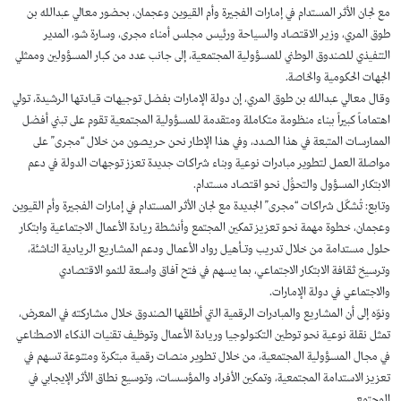
مع لجان الأثر المستدام في إمارات الفجيرة وأم القيوين وعجمان، بحضور معالي عبدالله بن
طوق المري، وزير الاقتصاد والسياحة ورئيس مجلس أمناء مجرى، وسارة شو، المدير
التنفيذي للصندوق الوطني للمسؤولية المجتمعية، إلى جانب عدد من كبار المسؤولين وممثلي
الجهات الحكومية والخاصة.
وقال معالي عبدالله بن طوق المري، إن دولة الإمارات بفضل توجيهات قيادتها الرشيدة، تولي
اهتماماً كبيراً ببناء منظومة متكاملة ومتقدمة للمسؤولية المجتمعية تقوم على تبني أفضل
الممارسات المتبعة في هذا الصدد، وفي هذا الإطار نحن حريصون من خلال “مجرى” على
مواصلة العمل لتطوير مبادرات نوعية وبناء شراكات جديدة تعزز توجهات الدولة في دعم
الابتكار المسؤول والتحوُّل نحو اقتصاد مستدام.
وتابع: تُشكّل شراكات “مجرى” الجديدة مع لجان الأثر المستدام في إمارات الفجيرة وأم القيوين
وعجمان، خطوة مهمة نحو تعزيز تمكين المجتمع وأنشطة ريادة الأعمال الاجتماعية وابتكار
حلول مستدامة من خلال تدريب وتـأهيل رواد الأعمال ودعم المشاريع الريادية الناشئة،
وترسيخ ثقافة الابتكار الاجتماعي، بما يسهم في فتح آفاق واسعة للنمو الاقتصادي
والاجتماعي في دولة الإمارات.
ونوّه إلى أن المشاريع والمبادرات الرقمية التي أطلقها الصندوق خلال مشاركته في المعرض،
تمثل نقلة نوعية نحو توطين التكنولوجيا وريادة الأعمال وتوظيف تقنيات الذكاء الاصطناعي
في مجال المسؤولية المجتمعية، من خلال تطوير منصات رقمية مبتكرة ومتنوعة تسهم في
تعزيز الاستدامة المجتمعية، وتمكين الأفراد والمؤسسات، وتوسيع نطاق الأثر الإيجابي في
المجتمع.