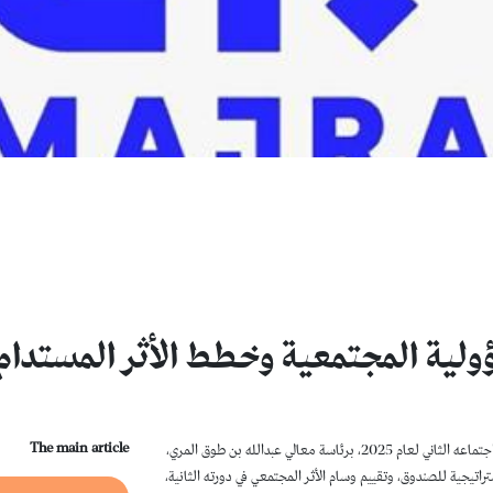
ية المجتمعية وخطط الأثر المستدام ف
The main article
ناقش مجلس أمناء الصندوق الوطني للمسؤولية المجتمعية “مجرى” في اجتماعه الثاني لعام 2025، برئاسة معالي عبدالله بن طوق المري،
يجية للصندوق، وتقييم وسام الأثر المجتمعي في دورته الثانية،