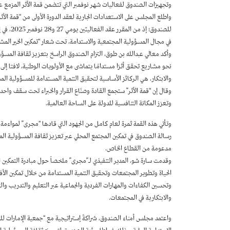
وتجهيزات الصندوق لفعاليات شهر نوفمبر التي تتضمن قمة الأثر المزمع عقدها يوم 27 نوفمبر المقب
واطلع المجلس على الاستعدادات الجارية لعقد الدورة الأولى من “قمة الأثر
للصندوق؛ 
في مجال المسؤولية المجتمعية والاستدامة، تحت شعار “تمكين الخير المشتر
وأكد معالي عبدالله بن طوق، التزام الصندوق الراسخ بتعزيز ثقافة المسؤ
نحو مشاريع تحقق أثرًا مستدامًا يتماشى مع الأولويات الوطنية، لافتا إلى
والابتكار، هي الركائز الأساسية لتحقيق التنمية المستدامة للمسؤولية المج
وقال إن “قمة الأثر” ستجمع القادة وصنّاع القرار والخبراء تحت سقف واحد 
وتعزز المكانة التنافسية للدولة على الساحة العالمية.
وتأتي هذه القمة ثمرة لعام كامل من الجهود التي قادها “مجرى” لمواءمة
رسالة الصندوق في تمكين المجتمع المحلي عبر تعزيز ثقافة المسؤولية ا
مدعومة من القطاع الخاص.
وقدمت سارة شو، المدير التنفيذي لـ”مجرى” ملخصاً حول مبادرة التمكين 
الحياة وتطوير المجتمعات وتحقيق التنمية المستدامة من خلال تمكين الأ
وتحسين الكفاءات والمهارات الفردية والجماعية عبر التعليم والتدريب والتط
والابتكارية في المجتمعات.