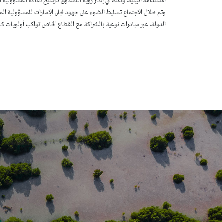
الاستدامة البيئية، وذلك في إطار رؤية الصندوق لترسيخ ثقافة المسؤولية ا
وتم خلال الاجتماع تسليط الضوء على جهود لجان الإمارات للمسؤولية المج
الدولة، عبر مبادرات نوعية بالشراكة مع القطاع الخاص تواكب أولويات كل 