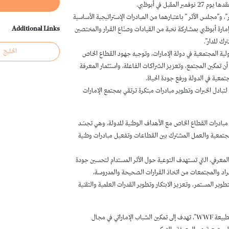
ل في أبوظبي.
”، و”مجلس الأثر ” باعتبارهما من المبادرات الإستراتيجية الأساسية
Additional Links
إذ من المقرر عقد الفعاليتين يومي 27 و28 نوفمبر 2025، في إمارة أبوظبي بمشاركة نخبة من القيادات وصنّاع القرار والمختصين
ك للدار”.
الخليج
ولية المجتمعية في دولة الإمارات، وتوجيه جهود القطاع الخاص
 أن تمكين المجتمع، وتعزيز الشراكات الفاعلة، واستثمار المعرفة
تمعية في الدولة ورفع جودة الحياة.
لتبادل الخبرات وتطوير مبادرات مبتكرة ترتقي بمجتمع الإمارات
 مبادرات القطاع الخاص مع الأهداف الوطنية للدولة، وهي تجسّد
لمجتمعية والعمل المشترك بين القطاعات وتفعيل مبادرات وطنية
المعرفي، التي تستهدف التوعية حول الأثر المستدام لتحسين جودة
فراد والمجتمعات من اتخاذ القرارات الصحيحة والمدروسة،
وير المستمر، وتعزيز الابتكار وتطوير القدرات العلمية والتقنية
واعتمد مجلس أمناء الصندوق، شراكةً إستراتيجية مع “جمعية الإمارات للطبيعة WWF”، تهدف إلى تمكين الشباب الإماراتي في مجال