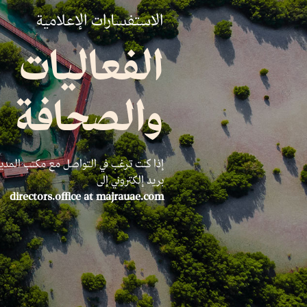
الاستفسارات الإعلامية
الفعاليات
والصحافة
إذا كنت ترغب في التواصل مع مكتب المدي
بريد إلكتروني إلى
directors.office at majrauae.com