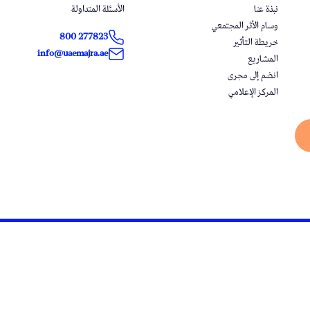
نبذة عنا
الأسئلة المتداولة
وسام الأثر المجتمعي
800 277823
خريطة التأثير
info@uaemajra.ae
المشاريع
انضم إلى مجرى
المركز الإعلامي